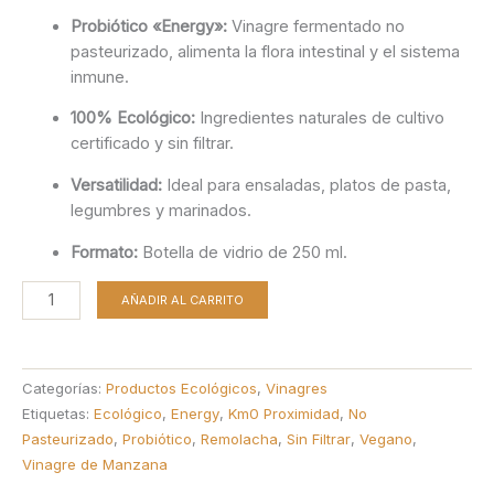
Probiótico «Energy»:
Vinagre fermentado no
pasteurizado, alimenta la flora intestinal y el sistema
inmune.
100% Ecológico:
Ingredientes naturales de cultivo
certificado y sin filtrar.
Versatilidad:
Ideal para ensaladas, platos de pasta,
legumbres y marinados.
Formato:
Botella de vidrio de 250 ml.
Vinagre
AÑADIR AL CARRITO
de
Manzana
con
Categorías:
Productos Ecológicos
,
Vinagres
Remolacha
Etiquetas:
Ecológico
,
Energy
,
Km0 Proximidad
,
No
Roja
Pasteurizado
,
Probiótico
,
Remolacha
,
Sin Filtrar
,
Vegano
,
Ecológico
Vinagre de Manzana
Bionsan