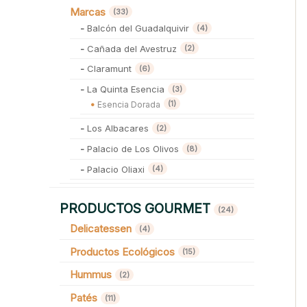
Marcas
33 productos
33
4 productos
Balcón del Guadalquivir
4
2 productos
Cañada del Avestruz
2
6 productos
Claramunt
6
3 productos
La Quinta Esencia
3
1 producto
1
Esencia Dorada
2 productos
Los Albacares
2
8 productos
Palacio de Los Olivos
8
4 productos
Palacio Oliaxi
4
PRODUCTOS GOURMET
24 productos
24
Delicatessen
4 productos
4
Productos Ecológicos
15 productos
15
Hummus
2 productos
2
Patés
11 productos
11