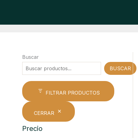
Ir
al
contenido
Buscar
BUSCAR
FILTRAR PRODUCTOS
CERRAR
Precio