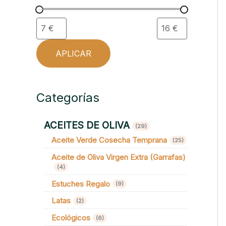
APLICAR
Categorías
ACEITES DE OLIVA
29 productos
29
Aceite Verde Cosecha Temprana
25 productos
25
Aceite de Oliva Virgen Extra (Garrafas)
4 productos
4
Estuches Regalo
9 productos
9
Latas
2 productos
2
Ecológicos
6 productos
6