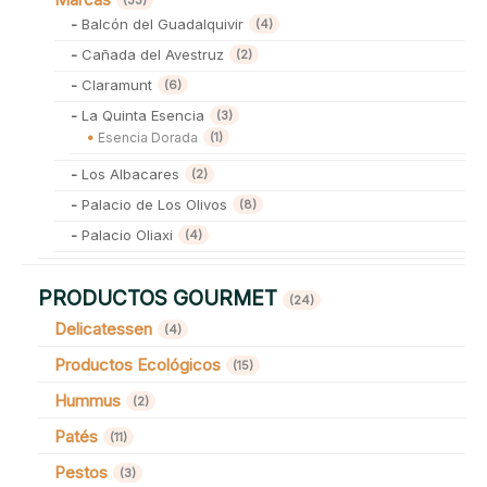
Balcón del Guadalquivir
4 productos
4
Cañada del Avestruz
2 productos
2
Claramunt
6 productos
6
La Quinta Esencia
3 productos
3
1 producto
Esencia Dorada
1
Los Albacares
2 productos
2
Palacio de Los Olivos
8 productos
8
Palacio Oliaxi
4 productos
4
PRODUCTOS GOURMET
24 productos
24
Delicatessen
4 productos
4
Productos Ecológicos
15 productos
15
Hummus
2 productos
2
Patés
11 productos
11
Pestos
3 productos
3